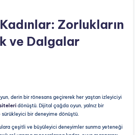
Kadınlar: Zorlukların
k ve Dalgalar
oyun, derin bir rönesans geçirerek her yaştan izleyiciyi
siteleri
dönüştü. Dijital çağda oyun, yalnız bir
 sürükleyici bir deneyime dönüştü.
lara çeşitli ve büyüleyici deneyimler sunma yeteneği