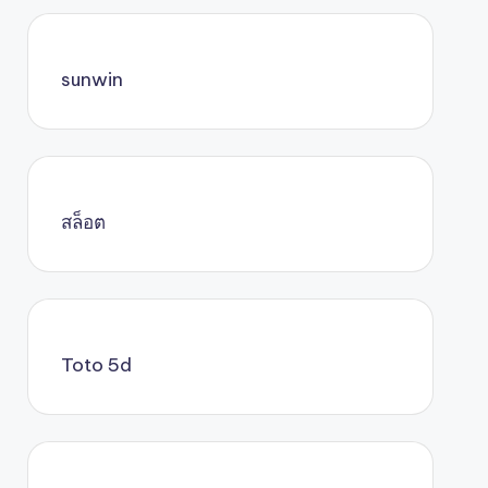
sunwin
สล็อต
Toto 5d