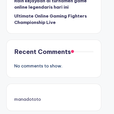
Raih kejayaan di turnamen game
online legendaris hari ini
Ultimate Online Gaming Fighters
Championship Live
Recent Comments
No comments to show.
manadototo