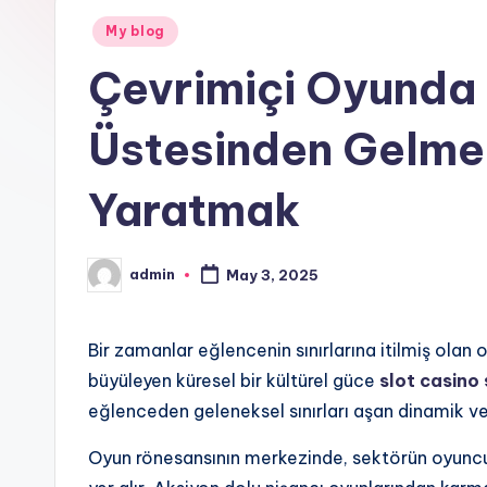
Posted
g
My blog
in
Çevrimiçi Oyunda 
h
ui
Üstesinden Gelme
m
Yaratmak
e
i
admin
May 3, 2025
Posted
by
Bir zamanlar eğlencenin sınırlarına itilmiş olan 
büyüleyen küresel bir kültürel güce
slot casino 
eğlenceden geleneksel sınırları aşan dinamik ve
Oyun rönesansının merkezinde, sektörün oyuncu