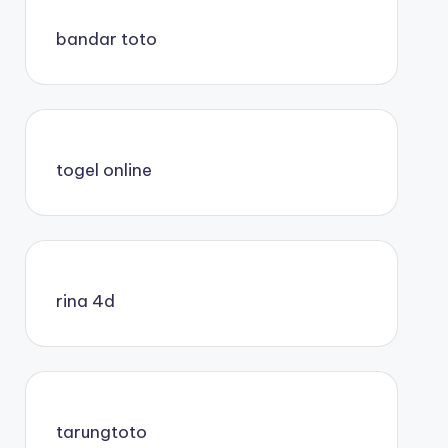
bandar toto
togel online
rina 4d
tarungtoto