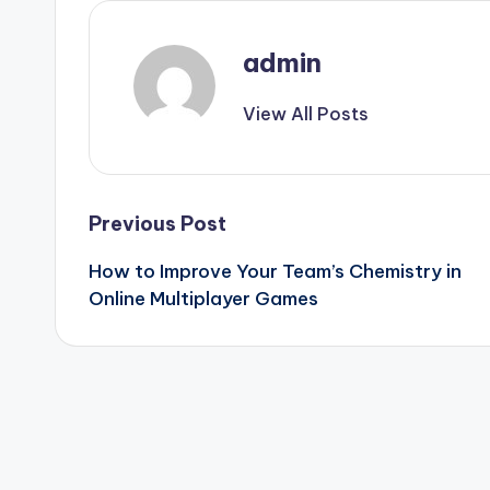
admin
View All Posts
Post
Previous Post
How to Improve Your Team’s Chemistry in
navigation
Online Multiplayer Games