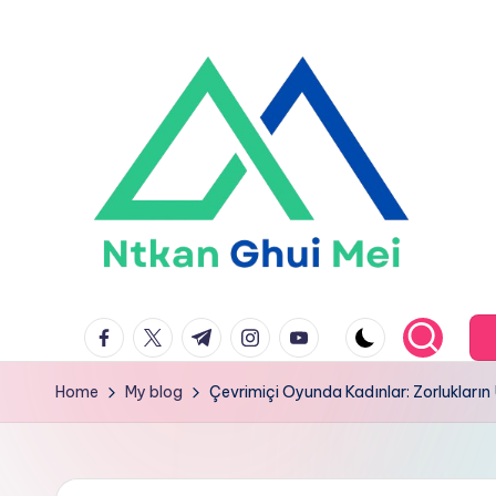
Skip
to
content
n
facebook.com
twitter.com
t.me
instagram.com
youtube.com
t
k
Home
My blog
Çevrimiçi Oyunda Kadınlar: Zorlukları
a
n