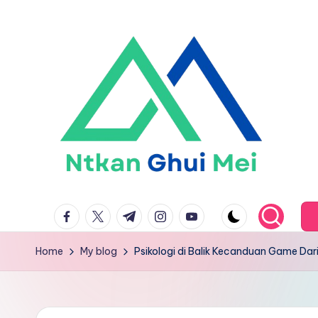
Skip
to
content
n
facebook.com
twitter.com
t.me
instagram.com
youtube.com
t
k
Home
My blog
Psikologi di Balik Kecanduan Game Dar
a
n