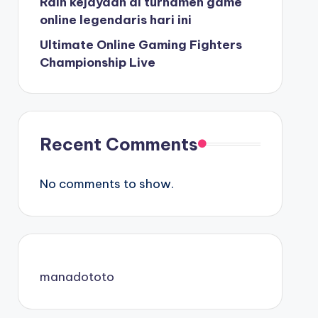
Raih kejayaan di turnamen game
online legendaris hari ini
Ultimate Online Gaming Fighters
Championship Live
Recent Comments
No comments to show.
manadototo