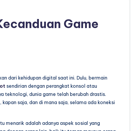
k Kecanduan Game
n dari kehidupan digital saat ini. Dulu, bermain
lot
sendirian dengan perangkat konsol atau
 teknologi, dunia game telah berubah drastis.
a, kapan saja, dan di mana saja, selama ada koneksi
tu menarik adalah adanya aspek sosial yang