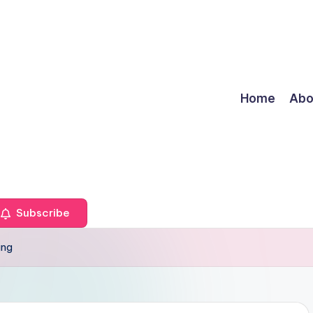
Home
Abo
Subscribe
ing