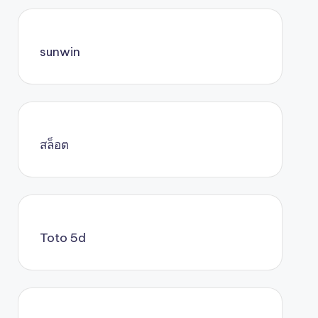
sunwin
สล็อต
Toto 5d